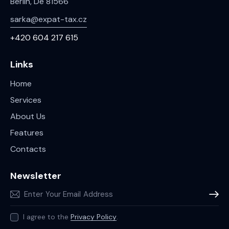
Berlin, De 81566
sarka@expat-tax.cz
+420 604 217 615
Links
Home
Services
About Us
Features
Contacts
Newsletter
Subscr
I agree to the
Privacy Policy
.